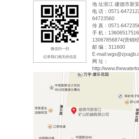
地 址浙江·建德市新
电 话：0571-64721228
64723560
传 真：0571-647235
手 机：1360651751
13067856874(营销
邮 编：311600
微信扫一扫
E-mail:wgs@zjxajjb
记录我们相关的信息
网 址：
http://www.thewater