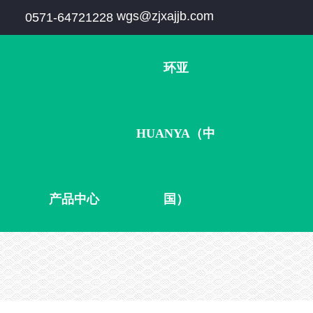
wgs@zjxajjb.com
0571-64721228
环亚
HUANYA（中
产品中心
国）