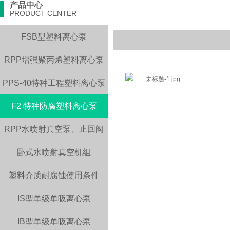
产品中心
PRODUCT CENTER
FSB型塑料离心泵
RPP增强聚丙烯塑料离心泵
PPS-40特种工程塑料离心泵
F2 特种防腐塑料离心泵
RPP水喷射真空泵、止回阀
卧式水喷射真空机组
塑料介质耐腐蚀使用条件
IS型单级单吸离心泵
IB型单级单吸离心泵