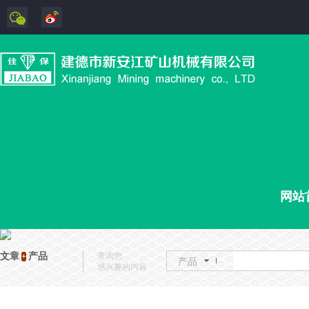
网站
文章
产品
查询您
+
产品
感兴趣的内容