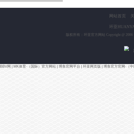
网站首页
环亚HUANY
版权所有：环亚官方网站 Copyright @ 2006 www.the
BBV网
|
MK体育·（国际）官方网站
|
博鱼官网平台
|
环亚网页版
|
博鱼官方官网·（